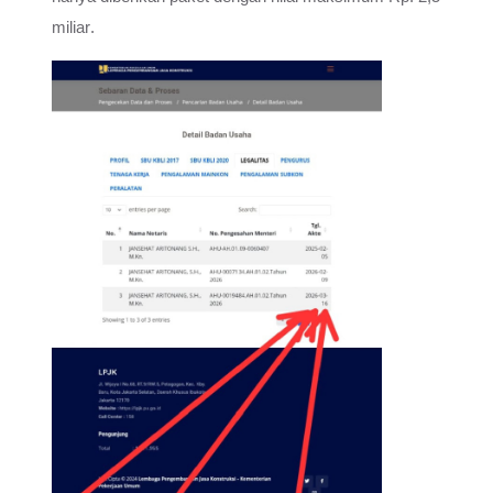
miliar
.