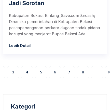
Jadi Sorotan
Kabupaten Bekasi, Bintang_Save.com &ndash;
Dinamika pemerintahan di Kabupaten Bekasi
pascapenanganan perkara dugaan tindak pidana
korupsi yang menjerat Bupati Bekasi Ade
Lebih Detail
2
3
4
5
6
7
8
...
1
Kategori