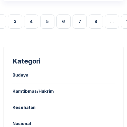
2
3
4
5
6
7
8
...
Kategori
Budaya
Kamtibmas/Hukrim
Kesehatan
Nasional